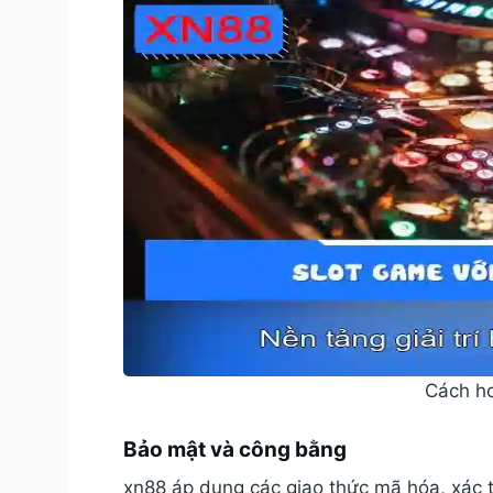
Cách h
Bảo mật và công bằng
xn88 áp dụng các giao thức mã hóa, xác t