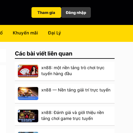
Tham gia
Đăng nhập
Số
Khuyến mãi
Đại Lý
Các bài viết liên quan
xn88: một nền tảng trò chơi trực
tuyến hàng đầu
xn88 — Nền tảng giải trí trực tuyến
xn88: Đánh giá và giới thiệu nền
tảng chơi game trực tuyến