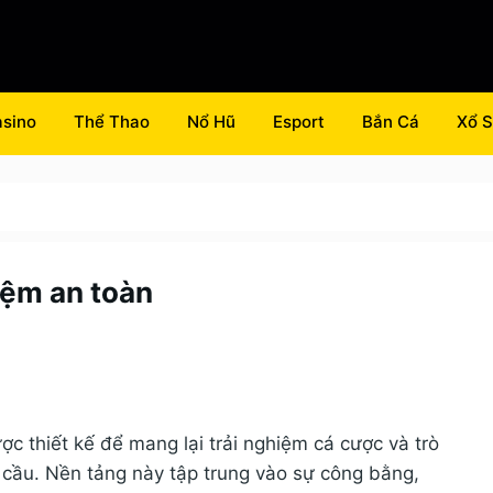
sino
Thể Thao
Nổ Hũ
Esport
Bắn Cá
Xổ 
hiệm an toàn
ược thiết kế để mang lại trải nghiệm cá cược và trò
 cầu. Nền tảng này tập trung vào sự công bằng,