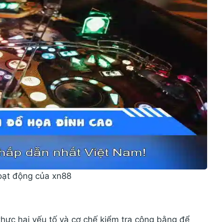
oạt động của xn88
hực hai yếu tố và cơ chế kiểm tra công bằng để