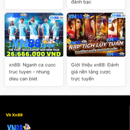
đánh bạc
Giao diện trang chủ sảnh thể thao XN8
Bài viết này sẽ cung cấp cái nhìn toàn diện về
sảnh cược thể thao tại
xn88
, từ các đối tác
cung cấp kèo, các bộ môn phổ biến cho đến
hướng dẫn chi tiết cách tham gia dành cho
người mới.
xn88: Nganh ca cuoc
Giới thiệu xn88: Đánh
truc tuyen - nhung
giá nền tảng cược
Mục lục nội dung
dieu can biet
trực tuyến
1. Tại sao nên chọn cá cược Thể Thao tại
XN88?
2. Đối tác cung cấp kèo thể thao uy tín tại
XN88
Về Xn88
3. Hệ thống các bộ môn cá cược đa dạng
4. Các loại kèo cược phổ biến không thể