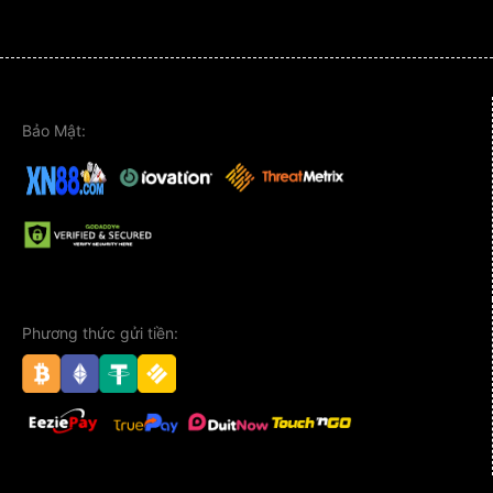
nhanh chóng, không giật lag, ngay cả trong
những giờ cao điểm của các trận cầu kinh điển.
Bảo Mật:
Phương thức gửi tiền: