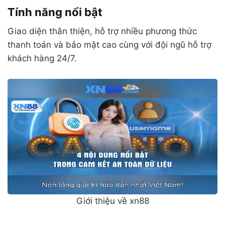
Tính năng nổi bật
Giao diện thân thiện, hỗ trợ nhiều phương thức
thanh toán và bảo mật cao cùng với đội ngũ hỗ trợ
khách hàng 24/7.
Giới thiệu về xn88