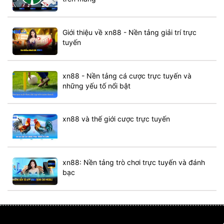
Giới thiệu về xn88 - Nền tảng giải trí trực
tuyến
xn88 - Nền tảng cá cược trực tuyến và
những yếu tố nổi bật
xn88 và thế giới cược trực tuyến
xn88: Nền tảng trò chơi trực tuyến và đánh
bạc