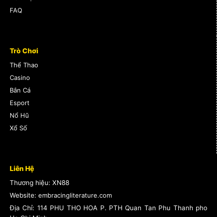
FAQ
Trò Chơi
Thể Thao
Casino
Bắn Cá
Esport
Nổ Hũ
Xổ Số
Liên Hệ
Thương hiệu: XN88
Website:
embracingliterature.com
Địa Chỉ:
114 PHU THO HOA P. PTH Quan Tan Phu Thanh pho