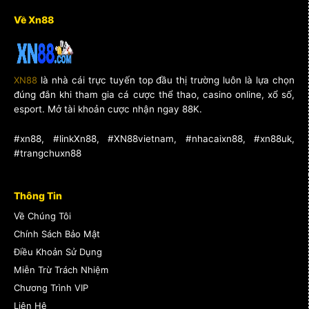
Về Xn88
XN88
là nhà cái trực tuyến top đầu thị trường luôn là lựa chọn
đúng đắn khi tham gia cá cược thể thao, casino online, xổ số,
esport. Mở tài khoản cược nhận ngay 88K.
#xn88, #linkXn88, #XN88vietnam, #nhacaixn88, #xn88uk,
#trangchuxn88
Thông Tin
Về Chúng Tôi
Chính Sách Bảo Mật
Điều Khoản Sử Dụng
Miễn Trừ Trách Nhiệm
Chương Trình VIP
Liên Hệ