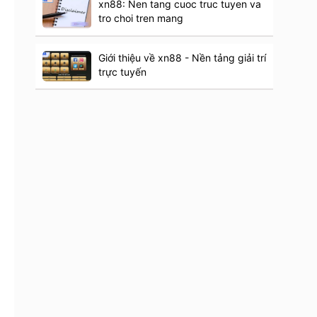
xn88: Nen tang cuoc truc tuyen va
tro choi tren mang
Giới thiệu về xn88 - Nền tảng giải trí
trực tuyến