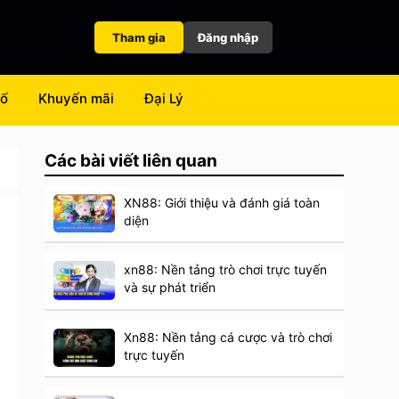
Tham gia
Đăng nhập
Số
Khuyến mãi
Đại Lý
Các bài viết liên quan
XN88: Giới thiệu và đánh giá toàn
diện
xn88: Nền tảng trò chơi trực tuyến
và sự phát triển
Xn88: Nền tảng cá cược và trò chơi
trực tuyến