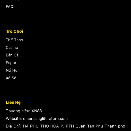
FAQ
Trò Chơi
Thể Thao
Casino
Bắn Cá
Esport
Nổ Hũ
Xổ Số
Liên Hệ
Thương hiệu: XN88
Website:
embracingliterature.com
Địa Chỉ:
114 PHU THO HOA P. PTH Quan Tan Phu Thanh pho