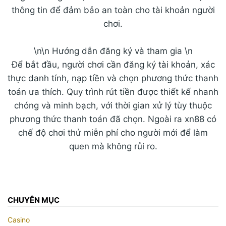
thông tin để đảm bảo an toàn cho tài khoản người
chơi.
\n\n
Hướng dẫn đăng ký và tham gia
\n
Để bắt đầu, người chơi cần đăng ký tài khoản, xác
thực danh tính, nạp tiền và chọn phương thức thanh
toán ưa thích. Quy trình rút tiền được thiết kế nhanh
chóng và minh bạch, với thời gian xử lý tùy thuộc
phương thức thanh toán đã chọn. Ngoài ra xn88 có
chế độ chơi thử miễn phí cho người mới để làm
quen mà không rủi ro.
CHUYÊN MỤC
Casino