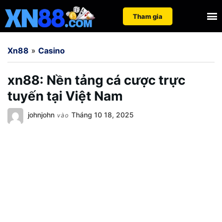
Nhảy
Tìm
Tham gia
đến
kiếm
nội
cho:
Xn88
»
Casino
dung
xn88: Nền tảng cá cược trực
tuyến tại Việt Nam
johnjohn
Tháng 10 18, 2025
vào
xn88 sử dụng công nghệ mã hóa dữ liệu cấp cao và
các biện pháp bảo mật như xác thực hai yếu tố,
giám sát giao dịch và tuân thủ chuẩn bảo mật
thông tin để đảm bảo an toàn cho tài khoản người
chơi.