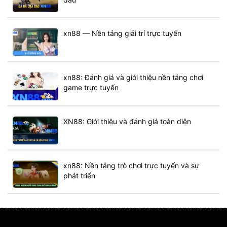
xn88 — Nền tảng giải trí trực tuyến
xn88: Đánh giá và giới thiệu nền tảng chơi
game trực tuyến
XN88: Giới thiệu và đánh giá toàn diện
xn88: Nền tảng trò chơi trực tuyến và sự
phát triển